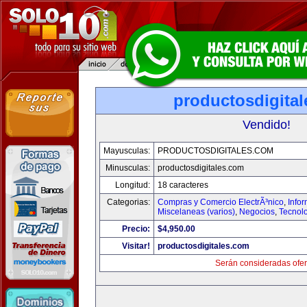
productosdigita
Vendido!
Mayusculas:
PRODUCTOSDIGITALES.COM
Minusculas:
productosdigitales.com
Longitud:
18 caracteres
Categorias:
Compras y Comercio ElectrÃ³nico
,
Info
Miscelaneas (varios)
,
Negocios
,
Tecnol
Precio:
$4,950.00
Visitar!
productosdigitales.com
Serán consideradas ofer