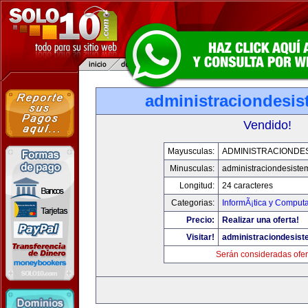
administraciondesi
Vendido!
Mayusculas:
ADMINISTRACIONDE
Minusculas:
administraciondesist
Longitud:
24 caracteres
Categorias:
InformÃ¡tica y Comput
Precio:
Realizar una oferta!
Visitar!
administraciondesis
Serán consideradas ofer