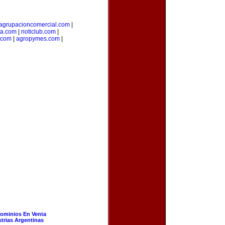
agrupacioncomercial.com
|
ta.com
|
noticlub.com
|
.com
|
agropymes.com
|
ominios En Venta
strias Argentinas