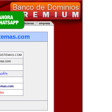
stemas.com
SISTEMAS.COM
emas.com
aciÃ³n
temas.com
tas