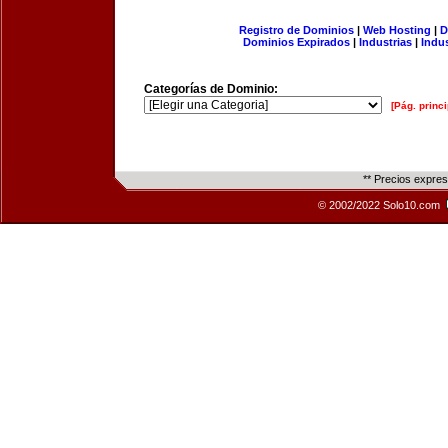
Registro de Dominios
|
Web Hosting
|
D
Dominios Expirados
|
Industrias
|
Indu
Categorías de Dominio:
[Pág. princi
** Precios expre
© 2002/2022 Solo10.com