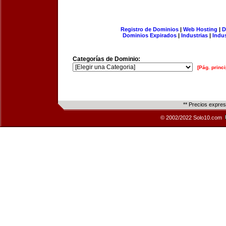
Registro de Dominios
|
Web Hosting
|
D
Dominios Expirados
|
Industrias
|
Indu
Categorías de Dominio:
[Pág. princi
** Precios expre
© 2002/2022 Solo10.com