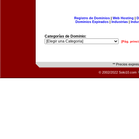
Registro de Dominios
|
Web Hosting
|
D
Dominios Expirados
|
Industrias
|
Indu
Categorías de Dominio:
[Pág. princi
** Precios expre
© 2002/2022 Solo10.com