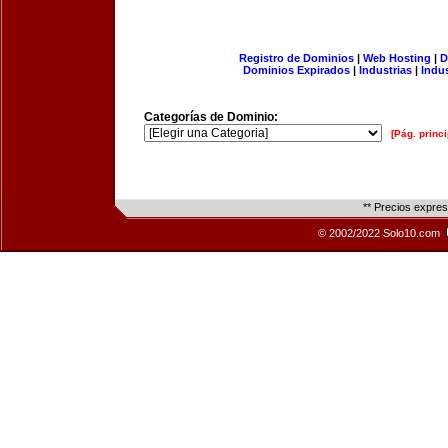
Registro de Dominios
|
Web Hosting
|
D
Dominios Expirados
|
Industrias
|
Indu
Categorías de Dominio:
[Pág. princi
** Precios expre
© 2002/2022 Solo10.com