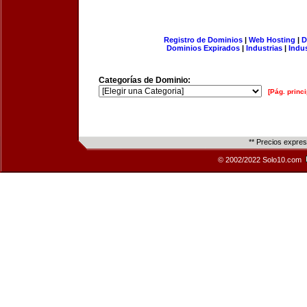
Registro de Dominios
|
Web Hosting
|
D
Dominios Expirados
|
Industrias
|
Indu
Categorías de Dominio:
[Pág. princi
** Precios expre
© 2002/2022 Solo10.com