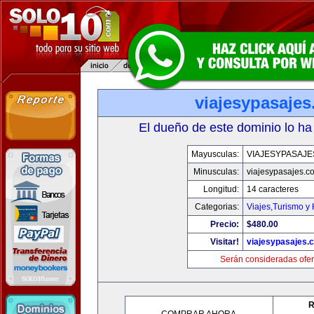
viajesypasaje
El dueño de este dominio lo ha
Mayusculas:
VIAJESYPASAJ
Minusculas:
viajesypasajes.c
Longitud:
14 caracteres
Categorias:
Viajes,Turismo y
Precio:
$480.00
Visitar!
viajesypasajes.
Serán consideradas ofer
R