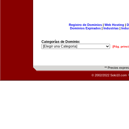
Registro de Dominios
|
Web Hosting
|
D
Dominios Expirados
|
Industrias
|
Indu
Categorías de Dominio:
[Pág. princi
** Precios expre
© 2002/2022 Solo10.com