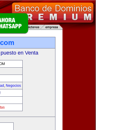
.com
 puesto en Venta
COM
dad
,
Negocios
!
tas