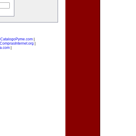
|
CatalogoPyme.com
|
ComprasInternet.org
|
na.com
|