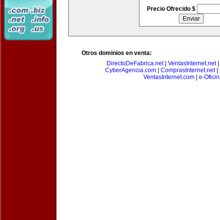
Precio Ofrecido $
Otros dominios en venta:
DirectoDeFabrica.net
|
VentasInternet.net
CyberAgencia.com
|
ComprasInternet.net
|
VentasInternet.com
|
e-Ofici