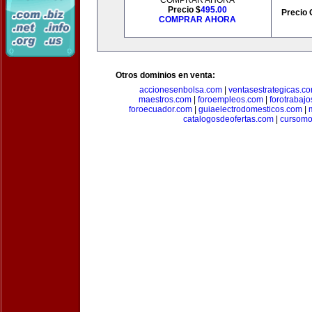
COMPRAR AHORA
Precio $
495.00
Precio 
COMPRAR AHORA
Otros dominios en venta:
accionesenbolsa.com
|
ventasestrategicas.c
maestros.com
|
foroempleos.com
|
forotrabaj
foroecuador.com
|
guiaelectrodomesticos.com
|
catalogosdeofertas.com
|
cursomo