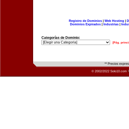
Registro de Dominios
|
Web Hosting
|
D
Dominios Expirados
|
Industrias
|
Indu
Categorías de Dominio:
[Pág. princi
** Precios expre
© 2002/2022 Solo10.com