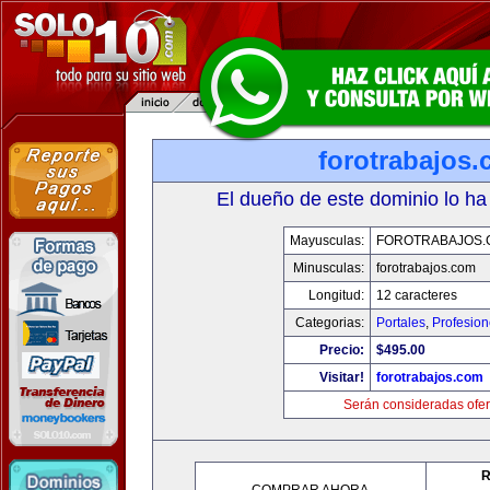
forotrabajos
El dueño de este dominio lo ha
Mayusculas:
FOROTRABAJOS.
Minusculas:
forotrabajos.com
Longitud:
12 caracteres
Categorias:
Portales
,
Profesio
Precio:
$495.00
Visitar!
forotrabajos.com
Serán consideradas ofer
R