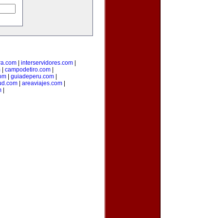
ra.com
|
interservidores.com
|
m
|
campodetiro.com
|
om
|
guiadeperu.com
|
ud.com
|
areaviajes.com
|
m
|