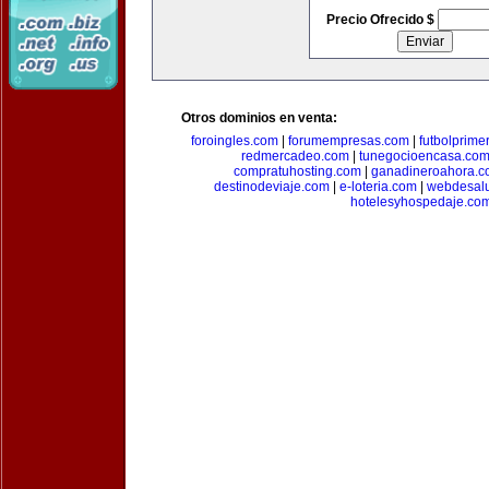
Precio Ofrecido $
Otros dominios en venta:
foroingles.com
|
forumempresas.com
|
futbolprime
redmercadeo.com
|
tunegocioencasa.co
compratuhosting.com
|
ganadineroahora.c
destinodeviaje.com
|
e-loteria.com
|
webdesal
hotelesyhospedaje.co