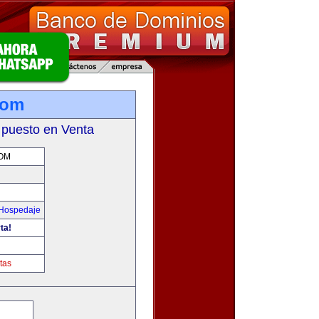
com
 puesto en Venta
OM
 Hospedaje
ta!
tas