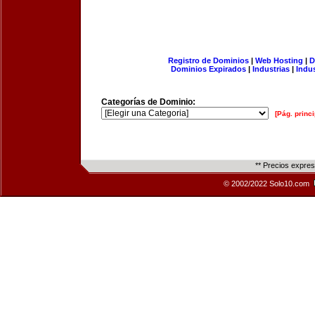
Registro de Dominios
|
Web Hosting
|
D
Dominios Expirados
|
Industrias
|
Indu
Categorías de Dominio:
[Pág. princi
** Precios expre
© 2002/2022 Solo10.com