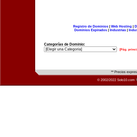
Registro de Dominios
|
Web Hosting
|
D
Dominios Expirados
|
Industrias
|
Indu
Categorías de Dominio:
[Pág. princi
** Precios expre
© 2002/2022 Solo10.com